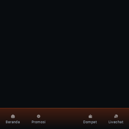
Beranda
Promosi
Dompet
Livechat